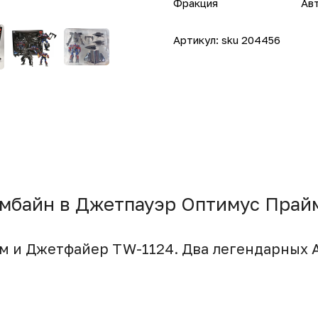
Фракция
Ав
Артикул:
sku 204456
мбайн в Джетпауэр Оптимус Прай
м и Джетфайер TW-1124. Два легендарных 