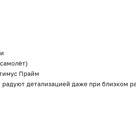
ии
 самолёт)
птимус Прайм
и радуют детализацией даже при близком р