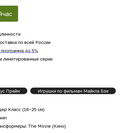
йчас
длинности
оставка по всей России
 программа до 5%
 и лимитированные серии
ус Прайм
Игрушки по фильмам Майкла Бэя
ер Класс (18–25 см)
wei
ансформеры: The Movie (Кино)