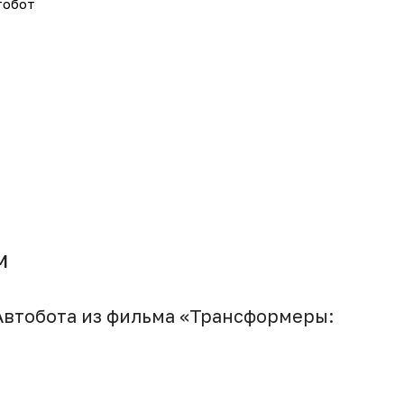
тобот
м
Автобота из фильма «Трансформеры: