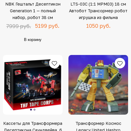
NBK Гештальт Десептикон
LTS-03C (1:1 MPM03) 18 см
Generation 1 — полный
Автобот Трансормер робот
набор, робот 38 см
игрушка из фильма
5199 руб.
1050 руб.
7999 руб.
В корзину
Кассеты для Трансформера
Трансформер Космос
Десептикона Саундвейва, 6
Legacy United Hasbro