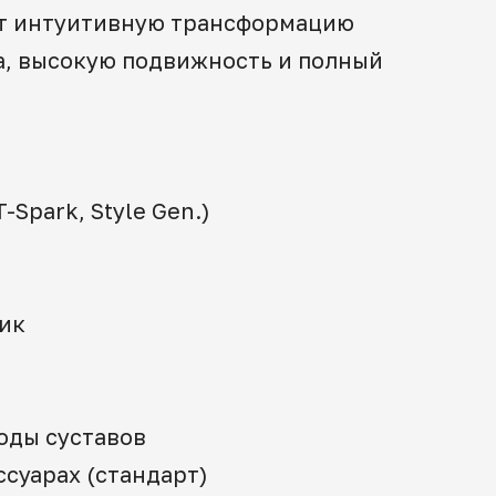
ает интуитивную трансформацию
а, высокую подвижность и полный
-Spark, Style Gen.)
ик
оды суставов
ссуарах (стандарт)