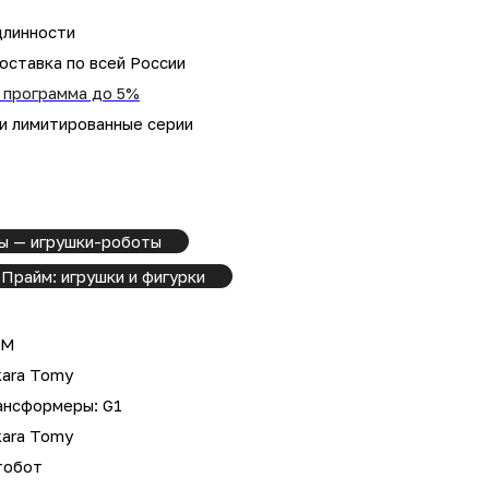
длинности
оставка по всей России
 программа до 5%
 и лимитированные серии
ы — игрушки-роботы
Прайм: игрушки и фигурки
PM
kara Tomy
ансформеры: G1
kara Tomy
тобот