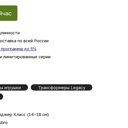
йчас
длинности
оставка по всей России
 программа до 5%
 и лимитированные серии
ы игрушки
Трансформеры Legacy
яджер Класс (14–18 см)
sbro