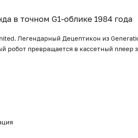
нда в точном G1-облике 1984 года
nited. Легендарный Децептикон из Generati
й робот превращается в кассетный плеер за
ация