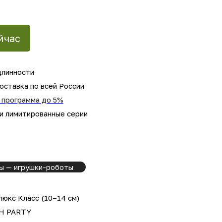
йчас
длинности
оставка по всей России
 программа до 5%
 и лимитированные серии
ы — игрушки-роботы
юкс Класс (10–14 см)
H PARTY