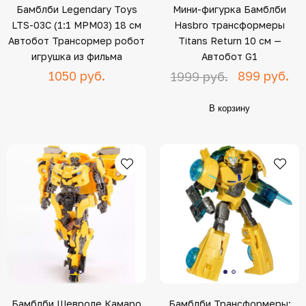
Бамблби Legendary Toys
Мини-фигурка Бамблби
LTS-03C (1:1 MPM03) 18 см
Hasbro трансформеры
Автобот Трансормер робот
Titans Return 10 см —
игрушка из фильма
Автобот G1
1050 руб.
899 руб.
1999 руб.
В корзину
Бамблби Шевроле Камаро
Бамблби Трансформеры: